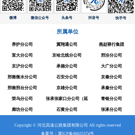
微博
微信公众号
头条号
抖音号
快手号
所属单位
养护分公司
冀翔通公司
燕赵驿行集团
宣大分公司
京哈北线分公司
邢汾分公司
京沪分公司
承德分公司
大广分公司
邢衡衡水分公司
石安分公司
京秦分公司
邢衡邢台分公司
京雄分公司
承秦分公司
荣乌分公司
张承张家口分公司（延
青银分公司
廊坊分公司
崇分公司）
石黄分公司
张涿分公司
Copyright © 河北高速公路集团有限公司 All rights reserved
备案号：冀ICP备06025374号