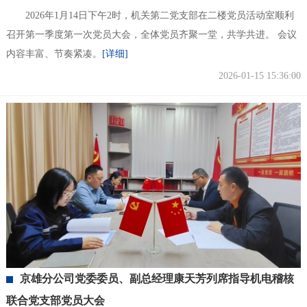
2026年1月14日下午2时，机关第二党支部在二楼党员活动室顺利
召开第一季度第一次党员大会，全体党员齐聚一堂，共学共进。 会议
内容丰富、节奏紧凑。
[详细]
2026-01-15 15:36:00
京雄分公司党委委员、副总经理康天芳列席指导机电稽核
联合党支部党员大会