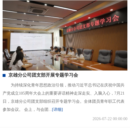
京雄分公司团支部开展专题学习会
为持续深化青年思想政治引领，推动习近平总书记在庆祝中国共
产党成立105周年大会上的重要讲话精神走深走实、入脑入心，7月21
日，京雄分公司团支部组织召开专题学习会。全体团员青年职工代表
参加会议。 会上，与会团...
[详细]
2026-07-22 00:00:00