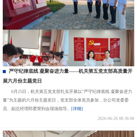
严守纪律底线 凝聚奋进力量——机关第五党支部高质量开
展六月份主题党日
​6月25日，机关第五党支部扎实开展以“严守纪律底线 凝聚奋进力
量”为主题的六月份主题党日，党支部全体党员参加，分公司党委委
员、副总经理郎爱荣到会现场指导。
[详细]
2026-06-26 08:36:00