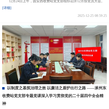
12月24日上午，固安西收费站党支部组织召开12月份党员大会。
[详细]
2025-12-25 08:59:25
以制度之基筑治理之效 以廉洁之盾护出行之路 ——涿州东
收费站党支部专题党课深入学习贯彻党的二十届四中全会精
神