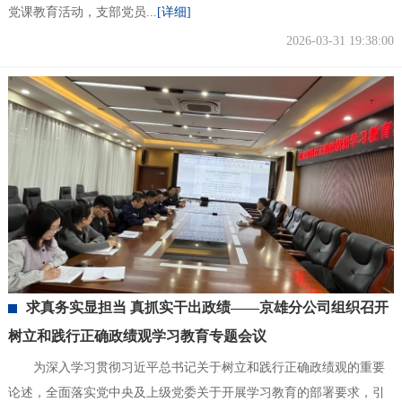
党课教育活动，支部党员...
[详细]
2026-03-31 19:38:00
求真务实显担当 真抓实干出政绩——京雄分公司组织召开
树立和践行正确政绩观学习教育专题会议
为深入学习贯彻习近平总书记关于树立和践行正确政绩观的重要
论述，全面落实党中央及上级党委关于开展学习教育的部署要求，引