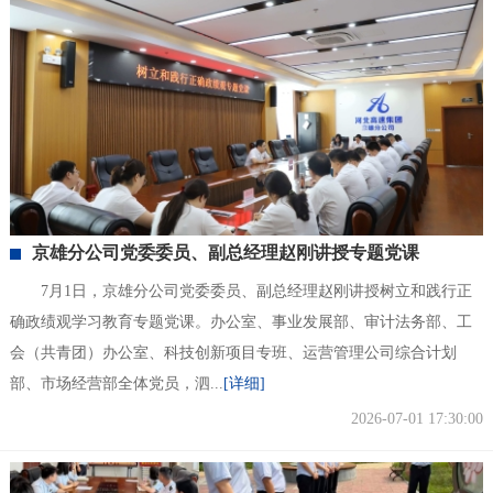
京雄分公司党委委员、副总经理赵刚讲授专题党课
7月1日，京雄分公司党委委员、副总经理赵刚讲授树立和践行正
确政绩观学习教育专题党课。办公室、事业发展部、审计法务部、工
会（共青团）办公室、科技创新项目专班、运营管理公司综合计划
部、市场经营部全体党员，泗...
[详细]
2026-07-01 17:30:00