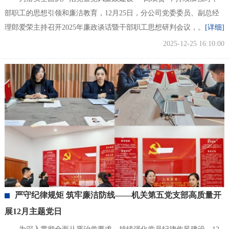
部职工的思想引领和廉洁教育，12月25日，分公司党委委员、副总经
理郎爱荣主持召开2025年廉政谈话暨干部职工思想研判会议，。
[详细]
2025-12-25 16:10:00
严守纪律规矩 筑牢廉洁防线——机关第五党支部高质量开
展12月主题党日