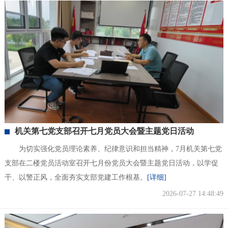
机关第七党支部召开七月党员大会暨主题党日活动
为切实强化党员理论素养、纪律意识和担当精神，7月机关第七党
支部在二楼党员活动室召开七月份党员大会暨主题党日活动，以学促
干、以警正风，全面夯实支部党建工作根基。
[详细]
2026-07-27 14:48:49