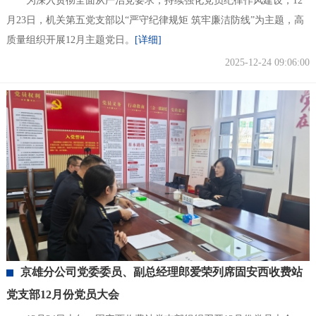
为深入贯彻全面从严治党要求，持续强化党员纪律作风建设，12
月23日，机关第五党支部以“严守纪律规矩 筑牢廉洁防线”为主题，高
质量组织开展12月主题党日。
[详细]
2025-12-24 09:06:00
京雄分公司党委委员、副总经理郎爱荣列席固安西收费站
党支部12月份党员大会