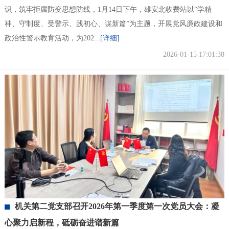
识，筑牢拒腐防变思想防线，1月14日下午，雄安北收费站以“学精
神、守制度、受警示、践初心、谋新篇”为主题，开展党风廉政建设和
政治性警示教育活动，为202...
[详细]
2026-01-15 17:01:38
机关第二党支部召开2026年第一季度第一次党员大会：凝
心聚力启新程，砥砺奋进谱新篇