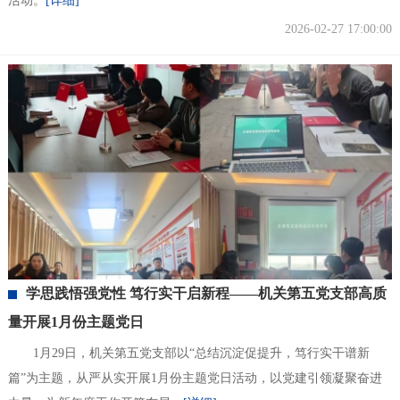
活动。
[详细]
2026-02-27 17:00:00
学思践悟强党性 笃行实干启新程——机关第五党支部高质
量开展1月份主题党日
1月29日，机关第五党支部以“总结沉淀促提升，笃行实干谱新
篇”为主题，从严从实开展1月份主题党日活动，以党建引领凝聚奋进