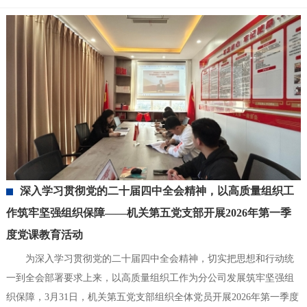
深入学习贯彻党的二十届四中全会精神，以高质量组织工
作筑牢坚强组织保障——机关第五党支部开展2026年第一季
度党课教育活动
为深入学习贯彻党的二十届四中全会精神，切实把思想和行动统
一到全会部署要求上来，以高质量组织工作为分公司发展筑牢坚强组
织保障，3月31日，机关第五党支部组织全体党员开展2026年第一季度