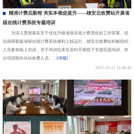
精准计费启新程 夯实本领促提升——雄安北收费站开展省
级在线计费系统专题培训
为深入贯彻落实关于优化升级省级在线计费系统的工作部署，切
实保障新版省级在线计费系统顺利上线运行，雄安北收费站积极组织
人员参加线上培训，并于培训结束后及时开展线下专题巩固培训。本
次培训面向在站收费人员、...
[详细]
2025-10-22 10:48:40