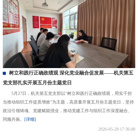
树立和践行正确政绩观 深化党业融合促发展——机关第五
党支部扎实开展五月份主题党日
5月27日，机关第五党支部以“树立和践行正确政绩观，用实干担
当推动组织工作提质增效”为主题，高质量开展五月份主题党日，坚持
政治引领铸魂、党建赋能强业，推动党建工作与组织工作深度融合、
同频共振。
[详细]
2026-05-28 17:36:00