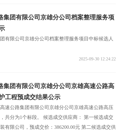
路集团有限公司京雄分公司档案整理服务项
示
团有限公司京雄分公司档案整理服务项目中标候选人
2025-09-30 12:24:22
路集团有限公司京雄分公司京雄高速公路高
护工程预成交结果公示
高速公路集团有限公司京雄分公司京雄高速公路高压
，共分为1个标段。 候选成交供应商： 第一候选成交
有限公司，预成交价：386200.00元 第二候选成交供