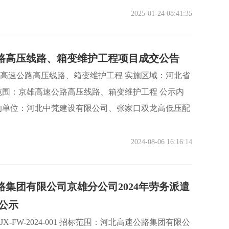
2025-01-24 08:41:35
路高压线路、箱变维护工程项目成交公告
高速公路高压线路、箱变维护工程 实施区域：河北省
范围：京雄高速公路高压线路、箱变维护工程 公示内
的单位：河北中梵建设有限公司、张家口双龙高低压配
2024-08-06 16:16:14
路集团有限公司京雄分公司2024年劳务派遣
公示
X-FW-2024-001 招标范围：河北高速公路集团有限公