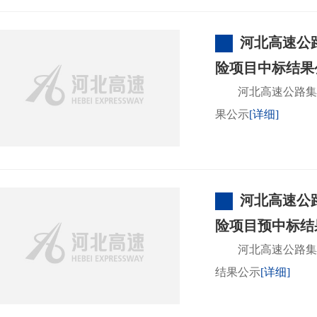
河北高速公路
险项目中标结果
河北高速公路集
果公示
[详细]
河北高速公路
险项目预中标结
河北高速公路集
结果公示
[详细]