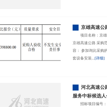
京雄高速公
项目名称：京雄
京雄高速公路 采购
容： 参加询比采购
套设备安装...
[详细]
河北高速公
服务中标候选人
招标项目编号：J