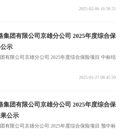
2025-02-06 16:58:55
集团有限公司京雄分公司 2025年度综合保
果公示
团有限公司京雄分公司 2025年度综合保险项目 中标结
2025-01-27 08:45:50
集团有限公司京雄分公司 2025年度综合保
结果公示
团有限公司京雄分公司 2025年度综合保险项目 预中标