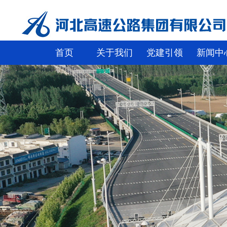
首页
关于我们
党建引领
新闻中