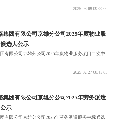
2025-08-09 09:00:00
路集团有限公司京雄分公司2025年度物业服
标候选人公示
团有限公司京雄分公司2025年度物业服务项目二次中
2025-02-27 08:45:05
路集团有限公司京雄分公司2025年劳务派遣
人公示
团有限公司京雄分公司2025年劳务派遣服务中标候选