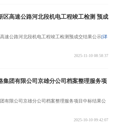
新区高速公路河北段机电工程竣工检测 预成
高速公路河北段机电工程竣工检测预成交结果公示
[详
2025-11-10 08:58:37
路集团有限公司京雄分公司档案整理服务项
团有限公司京雄分公司档案整理服务项目中标结果公
2025-10-10 09:42:07